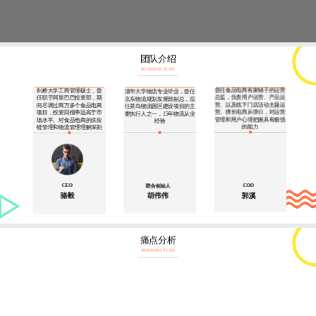
团队介绍
BUSINESS PLAN
曾任食品电商有家铺子的运营
剑桥大学工商管理硕士，曾
清华大学物流专业毕业，曾任
总监，负责用户运营、产品运
任职于阿里巴巴投资部，期
京东物流规划发展部副总，后
营、以及线下门店活动主题运
间尽调过两万多个食品电商
任菜鸟物流园区建设项目的主
营。擅长电商从0到1，对运营
项目，投资回报率远高于市
要执行人之一，15年物流从业
管理和用户心理把握具有极强
场水平。对食品电商的供应
经验
的能力
链管理和物流管理理解深刻
CEO
COO
联合创始人
骆毅
胡伟伟
郭溪
痛点分析
BUSINESS PLAN